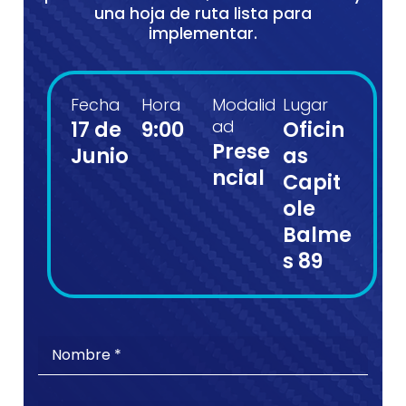
una hoja de ruta lista para
implementar.
Fecha
Hora
Modalid
Lugar
17 de
9:00
ad
Oficin
Prese
Junio
as
ncial
Capit
ole
Balme
s 89