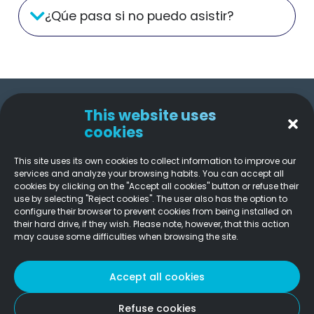
¿Qúe pasa si no puedo asistir?
This website uses
Solutions
Company
Legal links
cookies​
Software
About Us
Privacy
Policy
Quality
Careers
This site uses its own cookies to collect information to improve our
Assurance
Cookies
services and analyze your browsing habits. You can accept all
Blog
Policy
cookies by clicking on the "Accept all cookies" button or refuse their
Data & AI
ISO 9001
use by selecting "Reject cookies". The user also has the option to
Legal
Infra &
configure their browser to prevent cookies from being installed on
ISO 27001
Notice
Cyber
their hard drive, if they wish. Please note, however, that this action
ISO 45001
may cause some difficulties when browsing the site.
Whistleblowing
Engineering
Channel
Contact
Methods &
Us
Accept all cookies​
Transformation
Copyright 2015 – 2026 Capitole Consulting | Reservados todos
Refuse cookies